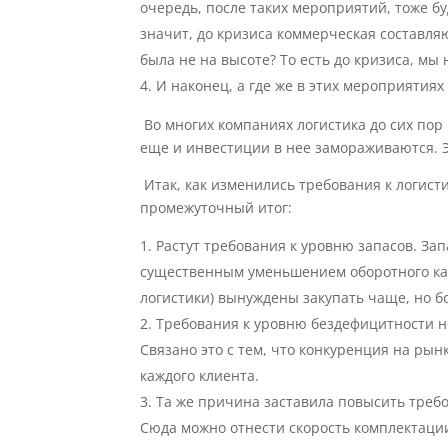
очередь, после таких мероприятий, тоже б
значит, до кризиса коммерческая составля
была не на высоте? То есть до кризиса, м
И наконец, а где же в этих мероприятия
Во многих компаниях логистика до сих пор 
еще и инвестиции в нее замораживаются. Эт
Итак, как изменились требования к логисти
промежуточный итог:
Растут требования к уровню запасов. Зап
существенным уменьшением оборотного кап
логистики) вынуждены закупать чаще, но б
Требования к уровню бездефицитности не
Связано это с тем, что конкуренция на рын
каждого клиента.
Та же причина заставила повысить требов
Сюда можно отнести скорость комплектации 