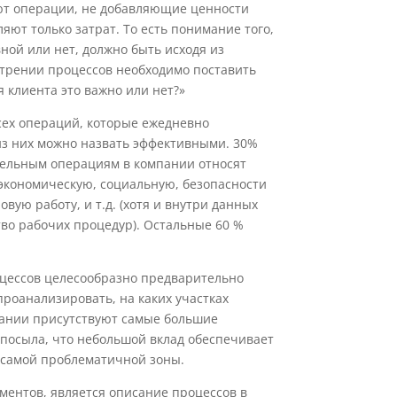
т операции, не добавляющие ценности
ляют только затрат. То есть понимание того,
ной или нет, должно быть исходя из
отрении процессов необходимо поставить
я клиента это важно или нет?»
сех операций, которые ежедневно
з них можно назвать эффективными. 30%
тельным операциям в компании относят
 (экономическую, социальную, безопасности
овую работу, и т.д. (хотя и внутри данных
во рабочих процедур). Остальные 60 %
цессов целесообразно предварительно
проанализировать, на каких участках
пании присутствуют самые большие
 посыла, что небольшой вклад обеспечивает
с самой проблематичной зоны.
ментов, является описание процессов в