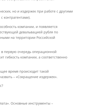
еских, но и издержек при работе с другими
с контрагентами).
особность компании, и появляется
ществующей девальвацией рубля по
ными на территории Российской
ы в первую очередь операционной
сит гибкость компании, а соответственно
оящее время происходит такой
назвать – «Сокращение издержек».
с?
лата». Основные инструменты –