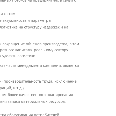
ьных потоков на предприятиях в связи с
и с этим
е актуальность и параметры
огистике на структуру издержек и на
 сокращение объемов производства, в том
ротного капитала, реальному сектору
 уделять логистики.
как часть менеджмента компании, является
 (производительность труда, исключение
ций, и т.д.);
счет более качественного планирования
овня запаса материальных ресурсов,
тва обслуживания потребителей